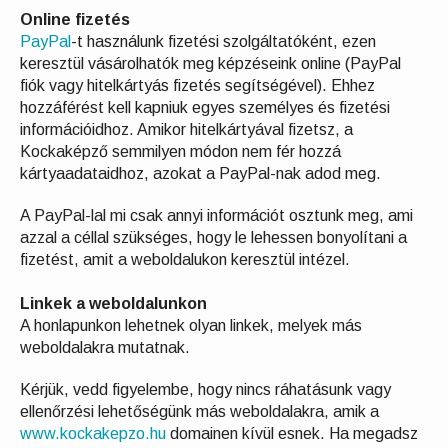
Online fizetés
PayPal
-t használunk fizetési szolgáltatóként, ezen
keresztül vásárolhatók meg képzéseink online (PayPal
fiók vagy hitelkártyás fizetés segítségével). Ehhez
hozzáférést kell kapniuk egyes személyes és fizetési
információidhoz. Amikor hitelkártyával fizetsz, a
Kockaképző semmilyen módon nem fér hozzá
kártyaadataidhoz, azokat a PayPal-nak adod meg.
A PayPal-lal mi csak annyi információt osztunk meg, ami
azzal a céllal szükséges, hogy le lehessen bonyolítani a
fizetést, amit a weboldalukon keresztül intézel.
Linkek a weboldalunkon
A honlapunkon lehetnek olyan linkek, melyek más
weboldalakra mutatnak.
Kérjük, vedd figyelembe, hogy nincs ráhatásunk vagy
ellenőrzési lehetőségünk más weboldalakra, amik a
www.kockakepzo.hu
domainen kívül esnek. Ha megadsz