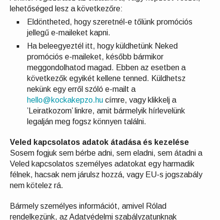
lehetőséged lesz a következőre:
Eldöntheted, hogy szeretnél-e tőlünk promóciós
jellegű e-maileket kapni.
Ha beleegyeztél itt, hogy küldhetünk Neked
promóciós e-maileket, később bármikor
meggondolhatod magad. Ebben az esetben a
következők egyikét kellene tenned. Küldhetsz
nekünk egy erről szóló e-mailt a
hello@kockakepzo.hu
címre, vagy klikkelj a
’Leiratkozom’ linkre, amit bármelyik hírlevelünk
legalján meg fogsz könnyen találni.
Veled kapcsolatos adatok átadása és kezelése
Sosem fogjuk sem bérbe adni, sem eladni, sem átadni a
Veled kapcsolatos személyes adatokat egy harmadik
félnek, hacsak nem járulsz hozzá, vagy EU-s jogszabály
nem kötelez rá.
Bármely személyes információt, amivel Rólad
rendelkezünk, az Adatvédelmi szabályzatunknak