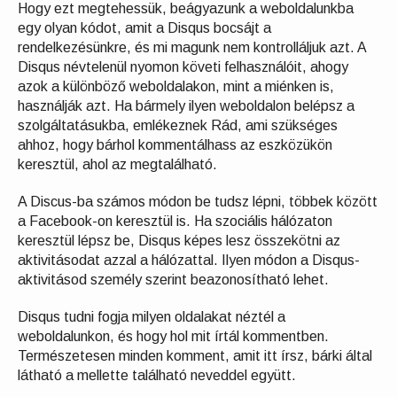
Hogy ezt megtehessük, beágyazunk a weboldalunkba
egy olyan kódot, amit a Disqus bocsájt a
rendelkezésünkre, és mi magunk nem kontrolláljuk azt. A
Disqus névtelenül nyomon követi felhasználóit, ahogy
azok a különböző weboldalakon, mint a miénken is,
használják azt. Ha bármely ilyen weboldalon belépsz a
szolgáltatásukba, emlékeznek Rád, ami szükséges
ahhoz, hogy bárhol kommentálhass az eszközükön
keresztül, ahol az megtalálható.
A Discus-ba számos módon be tudsz lépni, többek között
a Facebook-on keresztül is. Ha szociális hálózaton
keresztül lépsz be, Disqus képes lesz összekötni az
aktivitásodat azzal a hálózattal. Ilyen módon a Disqus-
aktivitásod személy szerint beazonosítható lehet.
Disqus tudni fogja milyen oldalakat néztél a
weboldalunkon, és hogy hol mit írtál kommentben.
Természetesen minden komment, amit itt írsz, bárki által
látható a mellette található neveddel együtt.