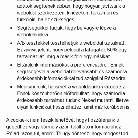
adatok segítenek abban, hogy hogyan javítsunk a
weboldal szerkezetén, kinézetén, tartalmán és
funkcióin, ha ez szükséges.
Segítségükkel tudjuk, hogy be vagy-e lépve a
weboldalunkra.
A/B tesztekkel tesztelhetjük a weboldal tartalmát.
Ez annyit jelent, hogy például a látogatók 50% egy
tartalmat lát, míg a másik fele egy másikat.
Eltárolunk információkat a preferenciáidról. Ennek
segítségével a weboldal relevánsabb és számodra
érdekesebb információkkal tud szolgálni Részedre.
Megismerünk, ha ismét a weboldalunkra látogatsz.
Ennek köszönhetően előfordulhat, hogy számodra
érdekesebb tartalmat tudunk Neked mutatni, illetve
olyan funkciókat használhatsz, amit már korábban is.
A cookie-k nem teszik lehetővé, hogy hozzáférjünk a
gépedhez vagy bármely azon található információhoz
Rólad, azon túl, amiről Te úgy döntesz, hogy megosztod