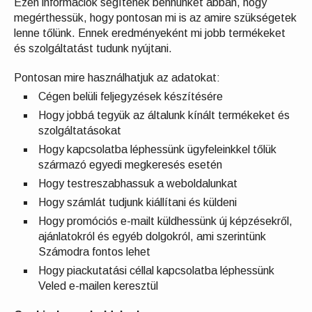
Ezen információk segítenek bennünket abban, hogy
megérthessük, hogy pontosan mi is az amire szükségetek
lenne tőlünk. Ennek eredményeként mi jobb termékeket
és szolgáltatást tudunk nyújtani.
Pontosan mire használhatjuk az adatokat:
Cégen belüli feljegyzések készítésére
Hogy jobbá tegyük az általunk kínált termékeket és
szolgáltatásokat
Hogy kapcsolatba léphessünk ügyfeleinkkel tőlük
származó egyedi megkeresés esetén
Hogy testreszabhassuk a weboldalunkat
Hogy számlát tudjunk kiállítani és küldeni
Hogy promóciós e-mailt küldhessünk új képzésekről,
ajánlatokról és egyéb dolgokról, ami szerintünk
Számodra fontos lehet
Hogy piackutatási céllal kapcsolatba léphessünk
Veled e-mailen keresztül