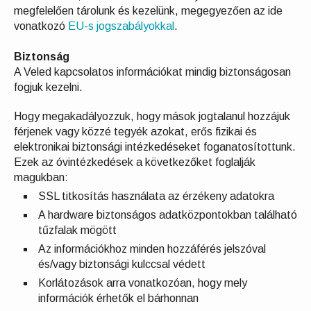
megfelelően tárolunk és kezelünk, megegyezően az ide
vonatkozó
EU-s jogszabályokkal
.
Biztonság
A Veled kapcsolatos információkat mindig biztonságosan
fogjuk kezelni.
Hogy megakadályozzuk, hogy mások jogtalanul hozzájuk
férjenek vagy közzé tegyék azokat, erős fizikai és
elektronikai biztonsági intézkedéseket foganatosítottunk.
Ezek az óvintézkedések a következőket foglalják
magukban:
SSL titkosítás használata az érzékeny adatokra
A hardware biztonságos adatközpontokban található
tűzfalak mögött
Az információkhoz minden hozzáférés jelszóval
és/vagy biztonsági kulccsal védett
Korlátozások arra vonatkozóan, hogy mely
információk érhetők el bárhonnan