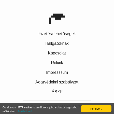
Fizetési lehetőségek
Hallgatóknak
Kapcsolat
Rólunk
Impresszum
Adatvédelmi szabályzat
ÁSZF
©2019-2026 Kockaképző Minden jog fenntartva.
Oldalunkon HTTP-sütiket használunk a jobb és biztonságosabb
Rendben.
működésért.
További infó