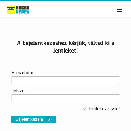
Me
A bejelentkezéshez kérjük, töltsd ki a
lentieket!
E-mail cím:
Jelszó:
Emlékezz rám!
Bejelentkezem