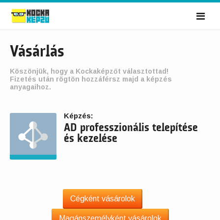
Me
Vásárlás
Köszönjük, hogy a Kockaképzőt választottad!
Fizetés után rögtön hozzáférsz majd a képzés
anyagaihoz.
Képzés:
AD professzionális telepítése
és kezelése
Cégként vásárolok
Magánszemélyként vásárolok