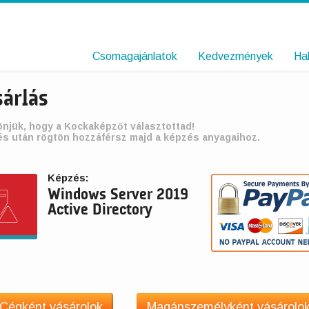
Csomagajánlatok
Kedvezmények
Ha
sárlás
njük, hogy a Kockaképzőt választottad!
és után rögtön hozzáférsz majd a képzés anyagaihoz.
Képzés:
Windows Server 2019
Active Directory
Cégként vásárolok
Magánszemélyként vásárolo