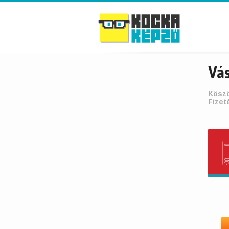
Vá
Köszö
Fizet