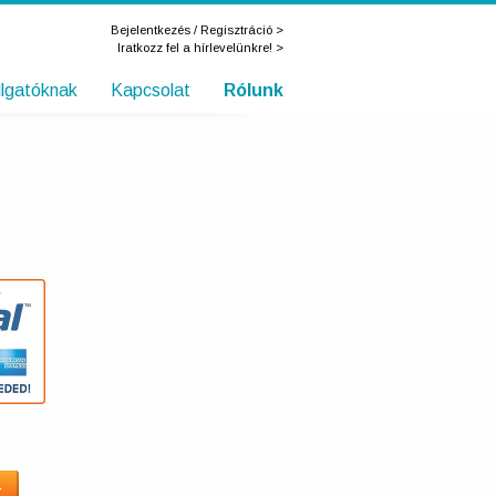
Bejelentkezés / Regisztráció >
Iratkozz fel a hírlevelünkre! >
llgatóknak
Kapcsolat
Rólunk
k