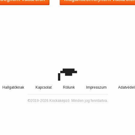
Hallgatóknak
Kapcsolat
Rólunk
Impresszum
Adatvédel
©2019-2026 Kockaképző Minden jog fenntartva.