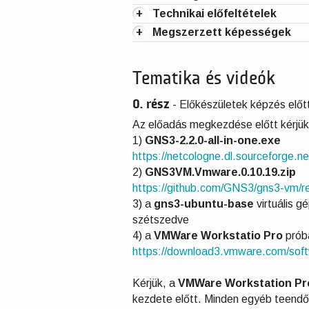
+
Technikai előfeltételek
+
Megszerzett képességek
Tematika és videók
0. rész
-
Előkészületek képzés előt
Az előadás megkezdése előtt kérjü
1)
GNS3-2.2.0-all-in-one.exe
https://netcologne.dl.sourceforge.net
2)
GNS3VM.Vmware.0.10.19.zip
https://github.com/GNS3/gns3-vm/re
3) a
gns3-ubuntu-base
virtuális 
szétszedve
4) a
VMWare Workstatio Pro
próba
https://download3.vmware.com/softw
Kérjük, a
VMWare Workstation Pr
kezdete előtt. Minden egyéb teendő