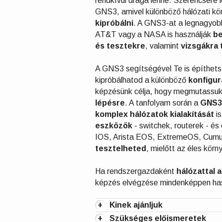
rendkívül drága lenne. Szerencsére 
GNS3, amivel különböző hálózati k
kipróbálni
. A GNS3-at a legnagyob
AT&T vagy a NASA is használják
be
és tesztekre
, valamint
vizsgákra 
A GNS3 segítségével Te is építhet
kipróbálhatod a különböző
konfigur
képzésünk célja, hogy megmutassu
lépésre
. A tanfolyam során a
GNS3 
komplex hálózatok kialakítását
is
eszközök
- switchek, routerek - és
IOS, Arista EOS, ExtremeOS, Cumul
tesztelheted
, mielőtt az éles kör
Ha rendszergazdaként
hálózattal 
képzés elvégzése mindenképpen ha
+
Kinek ajánljuk
+
Szükséges előismeretek