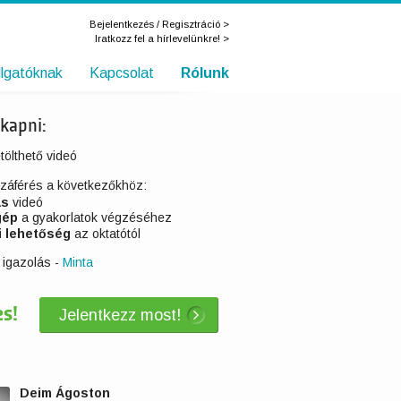
Bejelentkezés / Regisztráció >
Iratkozz fel a hírlevelünkre! >
llgatóknak
Kapcsolat
Rólunk
 kapni:
tölthető videó
zzáférés a következőkhöz:
as
videó
gép
a gyakorlatok végzéséhez
i lehetőség
az oktatótól
 igazolás -
Minta
s!
Jelentkezz most!
Deim Ágoston