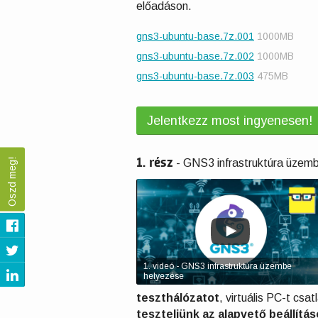
előadáson.
gns3-ubuntu-base.7z.001
1000MB
gns3-ubuntu-base.7z.002
1000MB
gns3-ubuntu-base.7z.003
475MB
Jelentkezz most ingyenesen!
1. rész
Oszd meg!
-
GNS3 infrastruktúra üzem
Videó
lejátszása
1. videó - GNS3 infrastruktúra üzembe
helyezése
teszthálózatot
, virtuális PC-t csa
teszteljünk az alapvető beállítá