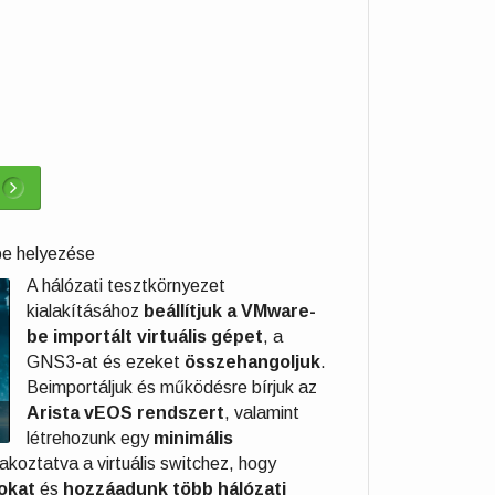
be helyezése
A hálózati tesztkörnyezet
kialakításához
beállítjuk a VMware-
be importált virtuális gépet
, a
GNS3-at és ezeket
összehangoljuk
.
Beimportáljuk és működésre bírjuk az
Arista vEOS rendszert
, valamint
létrehozunk egy
minimális
tlakoztatva a virtuális switchez, hogy
sokat
és
hozzáadunk több hálózati