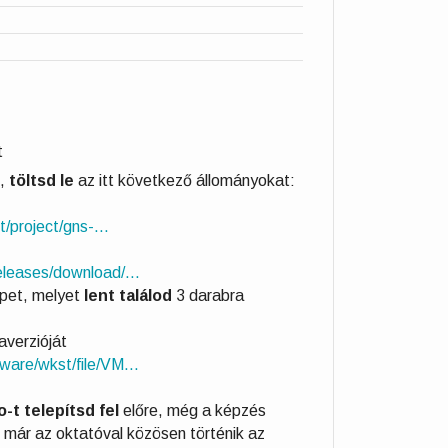
t
k,
töltsd le
az itt következő állományokat:
/project/gns-...
leases/download/...
gépet, melyet
lent találod
3 darabra
verzióját
are/wkst/file/VM...
o-t
telepítsd fel
előre
, még a képzés
 már az oktatóval közösen történik az