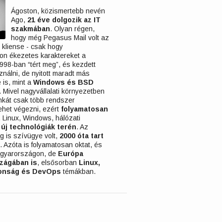
Ágoston, közismertebb nevén
Ago,
21 éve dolgozik az IT
szakmában
. Olyan régen,
hogy még Pegasus Mail volt az
 kliense - csak hogy
n ékezetes karaktereket a
1998-ban “tért meg”, és kezdett
nálni, de nyitott maradt más
 is, mint a
Windows és BSD
. Mivel nagyvállalati környezetben
kát csak több rendszer
lehet végezni, ezért
folyamatosan
t
Linux, Windows, hálózati
s
új technológiák terén
. Az
g is szívügye volt,
2000 óta tart
. Azóta is folyamatosan oktat, és
gyarországon, de
Európa
zágában is
, elsősorban
Linux,
tonság és DevOps
témákban.