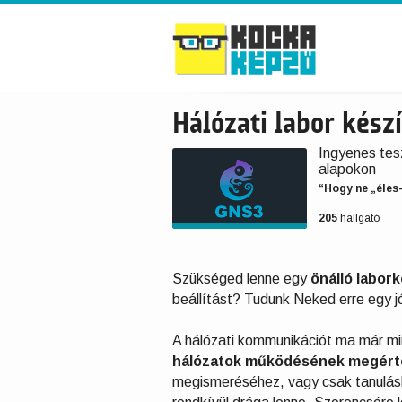
Hálózati labor kés
Ingyenes tes
alapokon
“Hogy ne „éles
205
hallgató
Szükséged lenne egy
önálló labor
beállítást? Tudunk Neked erre egy 
A hálózati kommunikációt ma már min
hálózatok működésének megért
megismeréséhez, vagy csak tanulásh