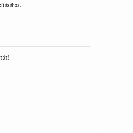
kításához.
tót!