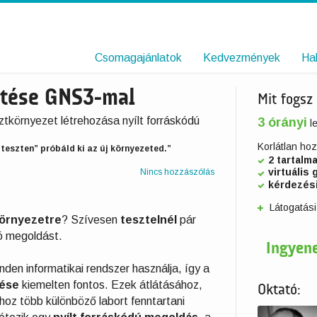
Csomagajánlatok
Kedvezmények
Ha
zítése GNS3-mal
Mit fogsz
ztkörnyezet létrehozása nyílt forráskódú
3 órányi
le
Korlátlan ho
-teszten” próbáld ki az új környezeted.”
2 tartalm
virtuális 
Nincs hozzászólás
kérdezés
Látogatási
környezetre
? Szívesen
tesztelnél
pár
jó megoldást.
Ingyene
den informatikai rendszer használja, így a
ése
kiemelten fontos. Ezek átlátásához,
Oktató:
oz több különböző labort fenntartani