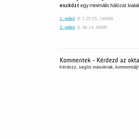
eszközt
egy minimális hálózat kiala
1. videó
1:25:55, 188MB
2. videó
48:14, 96MB
Kommentek - Kérdezd az okta
Kérdezz, segíts másoknak, kommentálj!