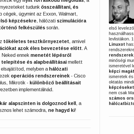
létezik egy
nyílt forráskódú megoldás
, a
örnyezeteket tudunk
összeállítani, és
b cégek, úgymint az Exxon, Walmart,
lső képzésekre
, hálózati
szimulációra
történő felkészülés
során.
első levelező
használhasso
levlistákon. 
sz
tökéletes tesztkörnyezetet
, amivel
Linuxot
hasz
ációkat azok éles bevezetése előtt
. A
rendszerekre
k Neked ennek
menetét lépésről
rendszerek
minőségi mun
telepítése és alapbeállításai
mellett
ismeretével 
 elsajátítod, melyben a
hálózati
képzi magá
 ezek
operációs rendszereinek
- Cisco
ismeretek é
oktatás mindi
us, Mikrotik -
különböző beállításait
képzéseket
nyezetben implementálnád.
nem csak Ma
számos ors
akár alapszinten is dolgoznod kell
, a
hálózatbiz
sznos lehet számodra,
ne hagyd ki
!