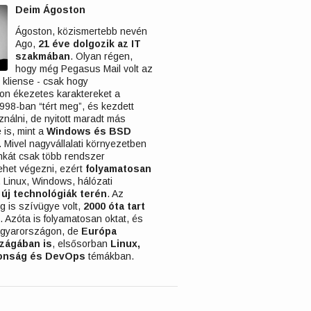
Deim Ágoston
Ágoston, közismertebb nevén
Ago,
21 éve dolgozik az IT
szakmában
. Olyan régen,
hogy még Pegasus Mail volt az
 kliense - csak hogy
n ékezetes karaktereket a
1998-ban “tért meg”, és kezdett
nálni, de nyitott maradt más
 is, mint a
Windows és BSD
. Mivel nagyvállalati környezetben
kát csak több rendszer
lehet végezni, ezért
folyamatosan
t
Linux, Windows, hálózati
s
új technológiák terén
. Az
g is szívügye volt,
2000 óta tart
. Azóta is folyamatosan oktat, és
gyarországon, de
Európa
zágában is
, elsősorban
Linux,
tonság és DevOps
témákban.