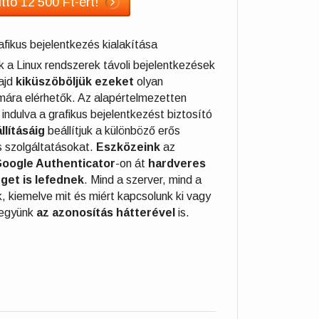
ttó 12 500 Ft-ért!
fikus bejelentkezés kialakítása
k a Linux rendszerek távoli bejelentkezések
ajd
kiküszöböljük ezeket
olyan
ára elérhetők. Az alapértelmezetten
 indulva a grafikus bejelentkezést biztosító
llításáig
beállítjuk
a különböző erős
s szolgáltatásokat.
Eszközeink
az
oogle Authenticator
-on át
hardveres
get is lefednek
. Mind a szerver, mind a
k, kiemelve mit és miért kapcsolunk ki vagy
 legyünk
az azonosítás hátterével
is.