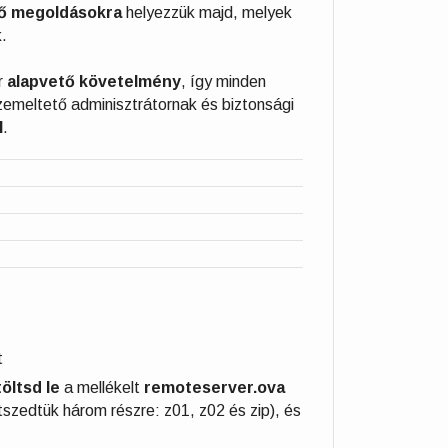
tő megoldásokra
helyezzük majd, melyek
.
r
alapvető követelmény
, így minden
zemeltető adminisztrátornak és biztonsági
l
.
t
töltsd le
a mellékelt
remoteserver.ova
szedtük három részre: z01, z02 és zip), és