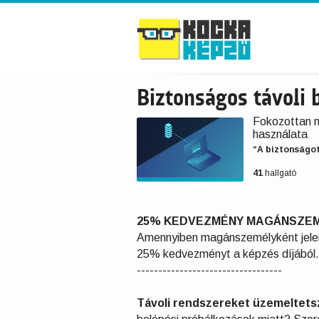
Biztonságos távoli 
Fokozottan m
használata
“A biztonságo
41
hallgató
25% KEDVEZMÉNY MAGÁNSZEM
Amennyiben magánszemélyként jelent
25% kedvezményt a képzés díjából
----------------------------------
Távoli rendszereket üzemeltets