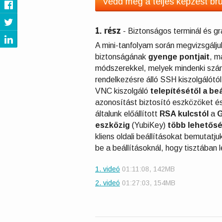
Vedd meg a teljes képzést bru
1. rész
-
Biztonságos terminál és gra
A mini-tanfolyam során megvizsgálju
biztonságának
gyenge pontjait
, m
módszerekkel, melyek mindenki szám
rendelkezésre álló SSH kiszolgálótól
VNC kiszolgáló
telepítésétől a beá
azonosítást biztosító eszközöket é
általunk előállított
RSA kulcstól
a
G
eszközig
(YubiKey)
több lehetősé
kliens oldali beállításokat bemutatju
be a beállításoknál, hogy tisztában
1. videó
01:11:08, 142MB
2. videó
01:27:03, 154MB