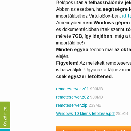
Belépés után a
felhasználónév-je
Abban az esetben, ha
segítségre 
importálásához VirtulaBox-ban,
itt 
Amennyiben
nem Windows gépen 
es dokumentációban írtak szerint
tö
mérete
7GB, így idejében
, még a t
importáld be!)
Minden egyéb
teendő már
az okt
elején.
Figyelem!
Az mellékelt remoteserve
is használjuk. Ugyanaz a fájlnév min
csak egyszer letöltened
.
remoteserver.z01
900MB
remoteserver.z02
900MB
remoteserver.zip
239MB
Oszd meg!
Windows 10 kliens letöltése.pdf
295KB