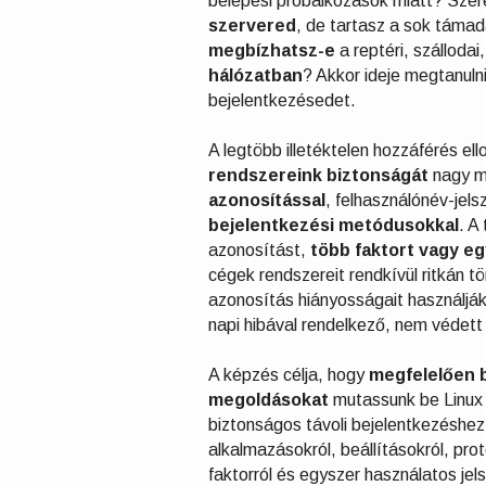
belépési próbálkozások miatt? Sze
szervered
, de tartasz a sok támad
megbízhatsz-e
a reptéri, szálloda
hálózatban
? Akkor ideje megtanuln
bejelentkezésedet.
A legtöbb illetéktelen hozzáférés ello
rendszereink biztonságát
nagy m
azonosítással
, felhasználónév-jel
bejelentkezési metódusokkal
. A
azonosítást,
több faktort vagy eg
cégek rendszereit rendkívül ritkán tö
azonosítás hiányosságait használják 
napi hibával rendelkező, nem védett
A képzés célja, hogy
megfelelően 
megoldásokat
mutassunk be Linux 
biztonságos távoli bejelentkezéshez 
alkalmazásokról, beállításokról, pro
faktorról és egyszer használatos jel