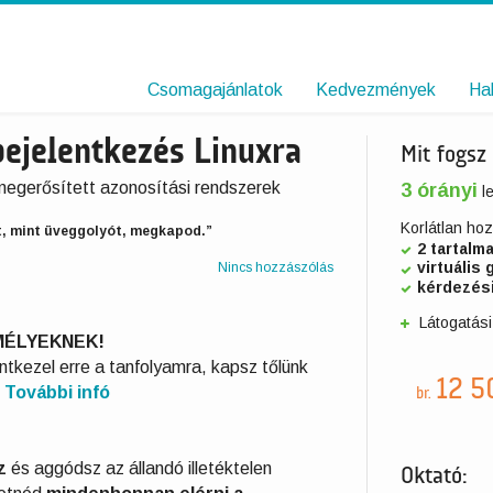
Csomagajánlatok
Kedvezmények
Ha
bejelentkezés Linuxra
Mit fogsz
egerősített azonosítási rendszerek
3 órányi
le
Korlátlan ho
t, mint üveggolyót, megkapod.”
2 tartalm
virtuális 
Nincs hozzászólás
kérdezés
Látogatási
ÉLYEKNEK!
kezel erre a tanfolyamra, kapsz tőlünk
12 5
.
További infó
br.
z
és aggódsz az állandó illetéktelen
Oktató: