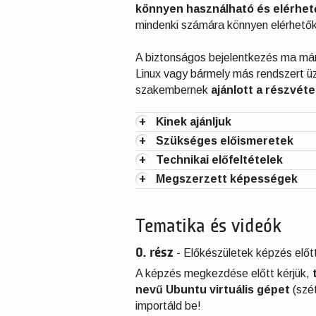
könnyen használható és elérhe
mindenki számára könnyen elérhetők
A biztonságos bejelentkezés ma má
Linux vagy bármely más rendszert ü
szakembernek
ajánlott a részvéte
+
Kinek ajánljuk
+
Szükséges előismeretek
+
Technikai előfeltételek
+
Megszerzett képességek
Tematika és videók
0. rész
-
Előkészületek képzés előt
A képzés megkezdése előtt kérjük,
nevű Ubuntu virtuális gépet
(szét
importáld be!