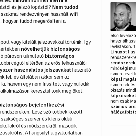
retnéd
mindenhonnan elérni a
ástól és jelszó lopástól?
Nem tudod
i, szakmai rendezvényen használt
wifi
i, hogyan tudod megerősíteni a
első levelező
használhasso
pott vagy kitalált jelszavakkal történik, így
levlistákon. 
értékben
növelhetjük biztonságos
Linuxot
hasz
szó pároson túlmutató
biztonságos
rendszerekre
 többi cégtől eltérően az erős felhasználói
rendszerek
minőségi mun
yszer használatos jelszavakat
használó
ismeretével 
rik fel, és általában akkor sem az
képzi magá
ki, hanem egy nem frissített vagy nulladik
ismeretek é
oktatás mindi
 alkalmazáson keresztül törik meg őket.
képzéseket
nem csak Ma
biztonságos bejelentkezési
számos ors
rendszereken. Lesz szó többek között
hálózatbiz
szükséges szerver és kliens oldali
tokollokról és módszerekről, második
szavakról is. A hangsúlyt a gyakorlatban