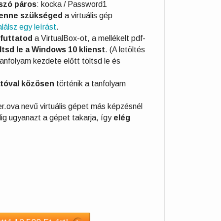
lszó páros
: kocka / Password1
lenne szükséged
a virtuális gép
találsz egy leírást
.
futtatod
a VirtualBox-ot, a mellékelt pdf-
ltsd le a Windows 10 klienst
. (A letöltés
anfolyam kezdete előtt töltsd le és
atóval közösen
történik a tanfolyam
r.ova nevű virtuális gépet más képzésnél
dig ugyanazt a gépet takarja, így
elég