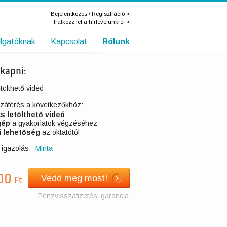
Bejelentkezés / Regisztráció >
Iratkozz fel a hírlevelünkre! >
llgatóknak
Kapcsolat
Rólunk
 kapni:
tölthető videó
zzáférés a következőkhöz:
as letölthető videó
gép
a gyakorlatok végzéséhez
i lehetőség
az oktatótól
 igazolás -
Minta
00
Vedd meg most!
Ft
Pénzvisszafizetési garancia